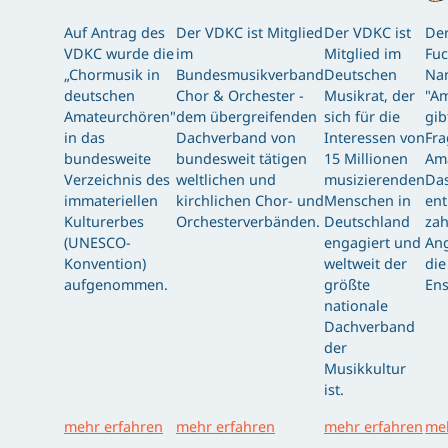
Auf Antrag des
Der VDKC ist Mitglied
Der VDKC ist
Der
VDKC wurde die
im
Mitglied im
Fuc
„Chormusik in
Bundesmusikverband
Deutschen
Nam
deutschen
Chor & Orchester -
Musikrat, der
"Am
Amateurchören"
dem übergreifenden
sich für die
gib
in das
Dachverband von
Interessen von
Fra
bundesweite
bundesweit tätigen
15 Millionen
Am
Verzeichnis des
weltlichen und
musizierenden
Das
immateriellen
kirchlichen Chor- und
Menschen in
ent
Kulturerbes
Orchesterverbänden.
Deutschland
zah
(UNESCO-
engagiert und
Ang
Konvention)
weltweit der
die
aufgenommen.
größte
Ens
nationale
Dachverband
der
Musikkultur
ist.
mehr erfahren
mehr erfahren
mehr erfahren
meh