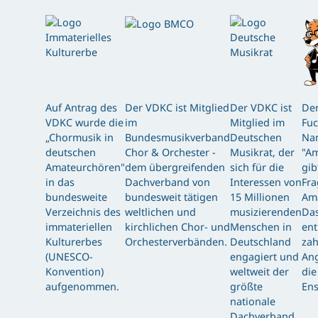
Auf Antrag des
Der VDKC ist Mitglied
Der VDKC ist
Der
VDKC wurde die
im
Mitglied im
Fuc
„Chormusik in
Bundesmusikverband
Deutschen
Nam
deutschen
Chor & Orchester -
Musikrat, der
"Am
Amateurchören"
dem übergreifenden
sich für die
gib
in das
Dachverband von
Interessen von
Fra
bundesweite
bundesweit tätigen
15 Millionen
Am
Verzeichnis des
weltlichen und
musizierenden
Das
immateriellen
kirchlichen Chor- und
Menschen in
ent
Kulturerbes
Orchesterverbänden.
Deutschland
zah
(UNESCO-
engagiert und
Ang
Konvention)
weltweit der
die
aufgenommen.
größte
Ens
nationale
Dachverband