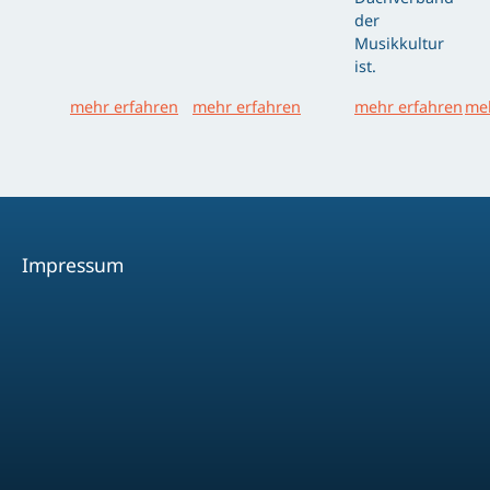
der
Musikkultur
ist.
mehr erfahren
mehr erfahren
mehr erfahren
meh
Impressum
Facebook
Youtube
Instagram
Spotify