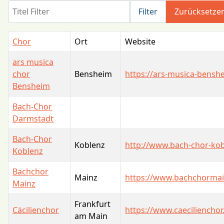
Titel Filter
Filter
Zurücksetze
Chor
Ort
Website
ars musica
chor
Bensheim
https://ars-musica-bensh
Bensheim
Bach-Chor
Darmstadt
Bach-Chor
Koblenz
http://www.bach-chor-kob
Koblenz
Bachchor
Mainz
https://www.bachchormai
Mainz
Frankfurt
Cäcilienchor
https://www.caecilienchor
am Main