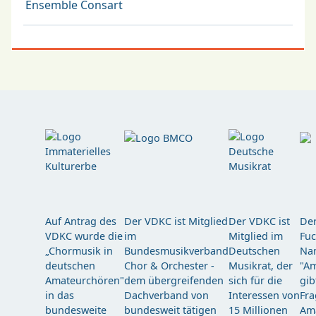
Ensemble Consart
Auf Antrag des
Der VDKC ist Mitglied
Der VDKC ist
Der
VDKC wurde die
im
Mitglied im
Fuc
„Chormusik in
Bundesmusikverband
Deutschen
Nam
deutschen
Chor & Orchester -
Musikrat, der
"Am
Amateurchören"
dem übergreifenden
sich für die
gib
in das
Dachverband von
Interessen von
Fra
bundesweite
bundesweit tätigen
15 Millionen
Am