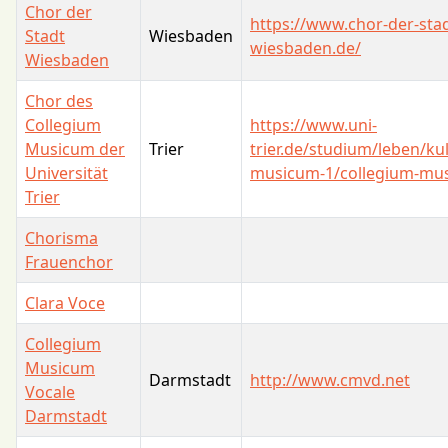
Chor der
https://www.chor-der-stad
Stadt
Wiesbaden
wiesbaden.de/
Wiesbaden
Chor des
Collegium
https://www.uni-
Musicum der
Trier
trier.de/studium/leben/ku
Universität
musicum-1/collegium-mu
Trier
Chorisma
Frauenchor
Clara Voce
Collegium
Musicum
Darmstadt
http://www.cmvd.net
Vocale
Darmstadt