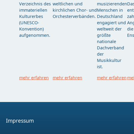
Verzeichnis des
weltlichen und
musizierenden
Das
immateriellen
kirchlichen Chor- und
Menschen in
ent
Kulturerbes
Orchesterverbänden.
Deutschland
zah
(UNESCO-
engagiert und
Ang
Konvention)
weltweit der
die
aufgenommen.
größte
Ens
nationale
Dachverband
der
Musikkultur
ist.
mehr erfahren
mehr erfahren
mehr erfahren
meh
Impressum
Facebook