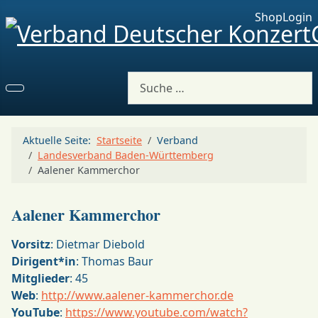
Shop
Login
Suchen
Aktuelle Seite:
Startseite
Verband
Landesverband Baden-Württemberg
Aalener Kammerchor
Aalener Kammerchor
Vorsitz
: Dietmar Diebold
Dirigent*in
: Thomas Baur
Mitglieder
: 45
Web
:
http://www.aalener-kammerchor.de
YouTube
:
https://www.youtube.com/watch?