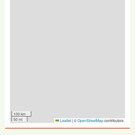
100 km
50 mi
Leaflet
|
©
OpenStreetMap
contributors