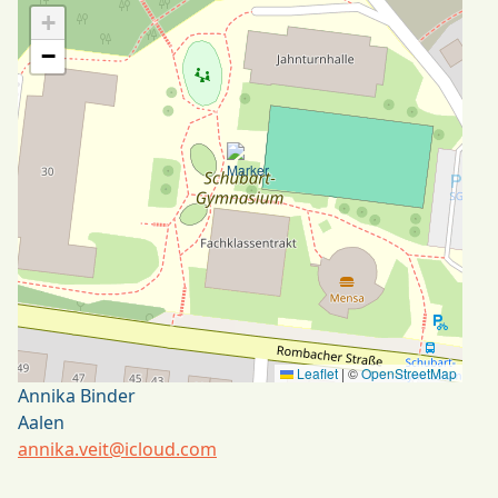
+
−
Leaflet
|
©
OpenStreetMap
Annika Binder
Aalen
annika.veit@icloud.com