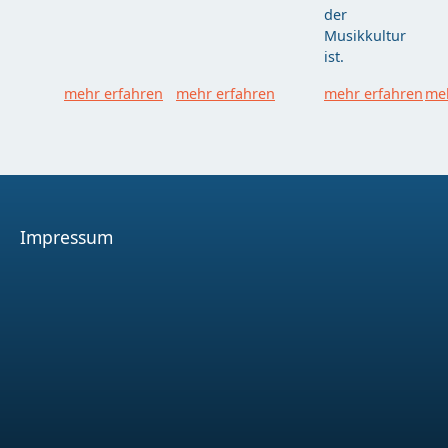
der
Musikkultur
ist.
mehr erfahren
mehr erfahren
mehr erfahren
meh
Impressum
Facebook
Youtube
Instagram
Spotify