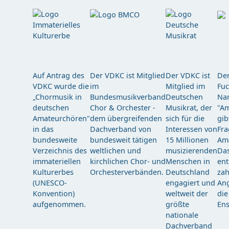
Auf Antrag des
Der VDKC ist Mitglied
Der VDKC ist
Der
VDKC wurde die
im
Mitglied im
Fuc
„Chormusik in
Bundesmusikverband
Deutschen
Nam
deutschen
Chor & Orchester -
Musikrat, der
"Am
Amateurchören"
dem übergreifenden
sich für die
gib
in das
Dachverband von
Interessen von
Fra
bundesweite
bundesweit tätigen
15 Millionen
Am
Verzeichnis des
weltlichen und
musizierenden
Das
immateriellen
kirchlichen Chor- und
Menschen in
ent
Kulturerbes
Orchesterverbänden.
Deutschland
zah
(UNESCO-
engagiert und
Ang
Konvention)
weltweit der
die
aufgenommen.
größte
Ens
nationale
Dachverband