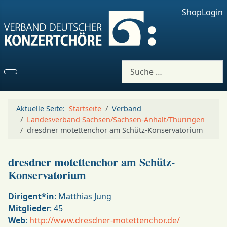
Shop
Login
Suchen
Aktuelle Seite:
Startseite
Verband
Landesverband Sachsen/Sachsen-Anhalt/Thüringen
dresdner motettenchor am Schütz-Konservatorium
dresdner motettenchor am Schütz-
Konservatorium
Dirigent*in
: Matthias Jung
Mitglieder
: 45
Web
:
http://www.dresdner-motettenchor.de/