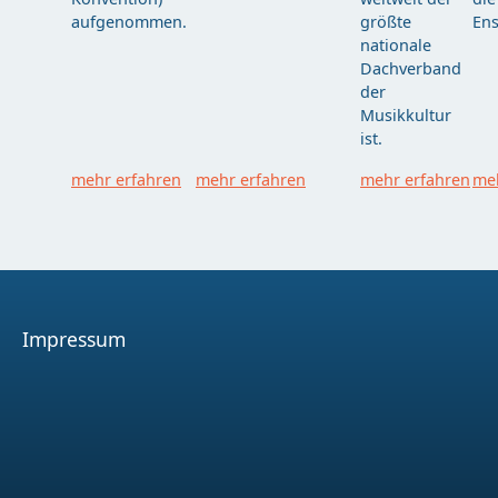
aufgenommen.
größte
Ens
nationale
Dachverband
der
Musikkultur
ist.
mehr erfahren
mehr erfahren
mehr erfahren
meh
Impressum
Facebook
Youtube
Instagram