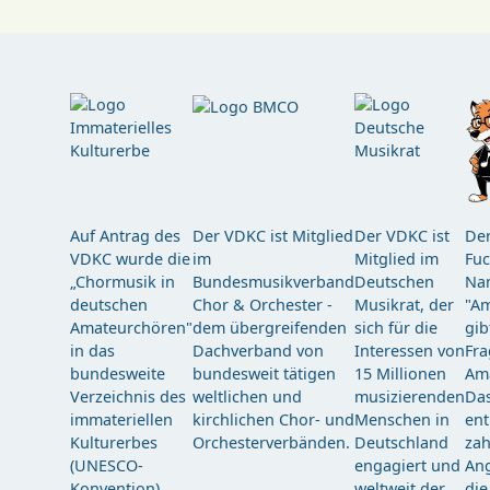
Auf Antrag des
Der VDKC ist Mitglied
Der VDKC ist
Der
VDKC wurde die
im
Mitglied im
Fuc
„Chormusik in
Bundesmusikverband
Deutschen
Nam
deutschen
Chor & Orchester -
Musikrat, der
"Am
Amateurchören"
dem übergreifenden
sich für die
gib
in das
Dachverband von
Interessen von
Fra
bundesweite
bundesweit tätigen
15 Millionen
Am
Verzeichnis des
weltlichen und
musizierenden
Das
immateriellen
kirchlichen Chor- und
Menschen in
ent
Kulturerbes
Orchesterverbänden.
Deutschland
zah
(UNESCO-
engagiert und
Ang
Konvention)
weltweit der
die