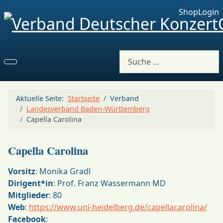
Shop
Login
Suchen
Aktuelle Seite:
Startseite
Verband
Landesverband Baden-Württemberg
Capella Carolina
Capella Carolina
Vorsitz
: Monika Gradl
Dirigent*in
: Prof. Franz Wassermann MD
Mitglieder
: 80
Web
:
https://www.uni-heidelberg.de/capellacarolina/
Facebook
: