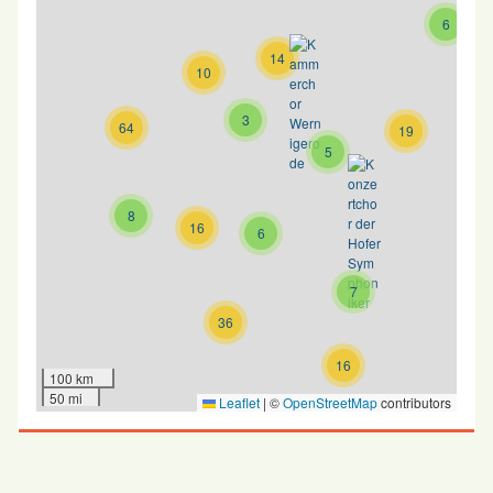
6
14
10
3
64
19
5
8
16
6
7
36
16
100 km
50 mi
Leaflet
|
©
OpenStreetMap
contributors