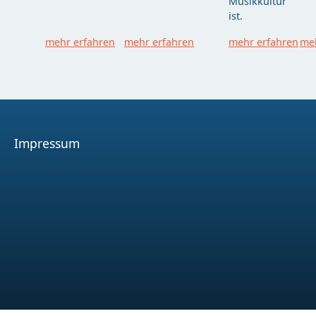
Musikkultur
ist.
mehr erfahren
mehr erfahren
mehr erfahren
meh
Impressum
Facebook
Youtube
Instagram
Spotify