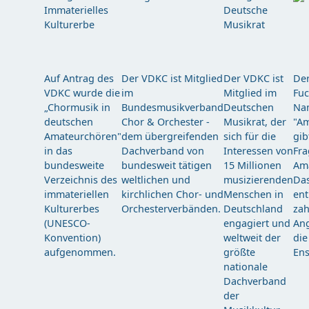
Auf Antrag des
Der VDKC ist Mitglied
Der VDKC ist
Der
VDKC wurde die
im
Mitglied im
Fuc
„Chormusik in
Bundesmusikverband
Deutschen
Nam
deutschen
Chor & Orchester -
Musikrat, der
"Am
Amateurchören"
dem übergreifenden
sich für die
gib
in das
Dachverband von
Interessen von
Fra
bundesweite
bundesweit tätigen
15 Millionen
Am
Verzeichnis des
weltlichen und
musizierenden
Das
immateriellen
kirchlichen Chor- und
Menschen in
ent
Kulturerbes
Orchesterverbänden.
Deutschland
zah
(UNESCO-
engagiert und
Ang
Konvention)
weltweit der
die
aufgenommen.
größte
Ens
nationale
Dachverband
der