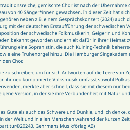
traditionsreiche, gemischte Chor ist nach der Übernahme 
eau von 40 Sänger*innen gewachsen. In dieser Zeit hat sich
gehören neben z.B. einem Gesprächskonzert (2024) auch d
burg mit der deutschen Erstaufführung der schwedischen 
mposition der schwedische Folkmusikerin, Geigerin und Ko
weden bekannt geworden und erhielt dafür in ihrer Heimat 
ührung eine Sopranistin, die auch Kulning-Technik beherrs
s sowie eine Truhenorgel hinzu. Die Hamburger Singakademi
 den Chor.
zu schreiben, um für sich Antworten auf die Leere von Ze
von ihr neu komponierte Volksmusik umfasst sowohl Polkas,
verwenden, merkte aber schnell, dass sie mit diesem nur be
e eigene Version, in der sie ihre Verbundenheit mit Natur u
das Gute als auch das Schwere und Dunkle, und ich denke, da
in der Welt und in allen Menschen während der kurzen Zeit,
örpartitur©20243, Gehrmans Musikförlag AB)