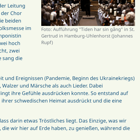
der Leitung
 der Chor
ie beiden
Volksmesse im
Foto: Aufführung "Tiden har sin gång" in St.
mponistin
Gertrud in Hamburg-Uhlenhorst (Johannes
Rupf)
zwei hoch
cht, zwei
e sang die
it und Ereignissen (Pandemie, Beginn des Ukrainekriegs)
 Walzer und Märsche als auch Lieder. Dabei
dingt ihre Gefühle ausdrücken konnte. So entstand auf
nd ihrer schwedischen Heimat ausdrückt und die eine
ss darin etwas Tröstliches liegt. Das Einzige, was wir
 die wir hier auf Erde haben, zu genießen, während die