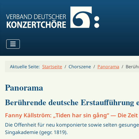
Aktuelle Seite:
Startseite
Chorszene
Panorama
Berüh
Panorama
Berührende deutsche Erstaufführung 
Fanny Källström: „Tiden har sin gång“ — Die Zei
Die Offenheit für neu komponierte sowie selten gesunge
Singakademie (gegr. 1819).