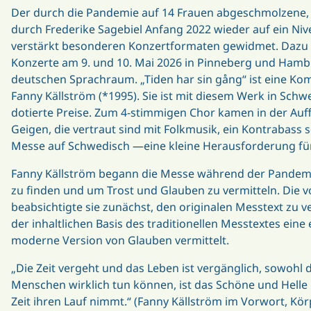
Der durch die Pandemie auf 14 Frauen abgeschmolzene, 
durch Frederike Sagebiel Anfang 2022 wieder auf ein Niv
verstärkt besonderen Konzertformaten gewidmet. Dazu 
Konzerte am 9. und 10. Mai 2026 in Pinneberg und Ham
deutschen Sprachraum. „Tiden har sin gång“ ist eine Ko
Fanny Källström (*1995). Sie ist mit diesem Werk in Sch
dotierte Preise. Zum 4-stimmigen Chor kamen in der Auff
Geigen, die vertraut sind mit Folkmusik, ein Kontrabas
Messe auf Schwedisch —eine kleine Herausforderung für
Fanny Källström begann die Messe während der Pandemie 
zu finden und um Trost und Glauben zu vermitteln. Die 
beabsichtigte sie zunächst, den originalen Messtext zu 
der inhaltlichen Basis des traditionellen Messtextes ein
moderne Version von Glauben vermittelt.
„Die Zeit vergeht und das Leben ist vergänglich, sowohl 
Menschen wirklich tun können, ist das Schöne und Helle 
Zeit ihren Lauf nimmt.“ (Fanny Källström im Vorwort, K