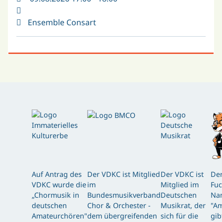
Ensemble Consart
Auf Antrag des
Der VDKC ist Mitglied
Der VDKC ist
Der
VDKC wurde die
im
Mitglied im
Fuc
„Chormusik in
Bundesmusikverband
Deutschen
Nam
deutschen
Chor & Orchester -
Musikrat, der
"Am
Amateurchören"
dem übergreifenden
sich für die
gib