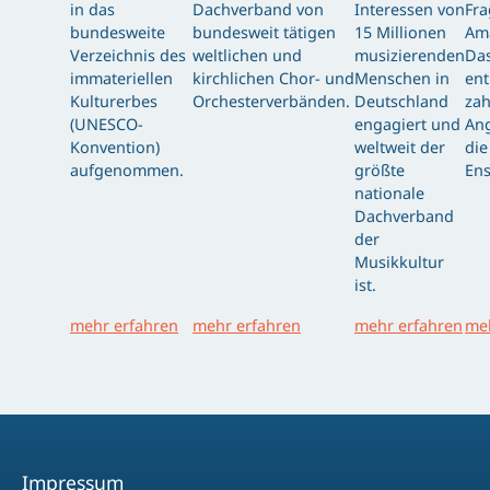
in das
Dachverband von
Interessen von
Fra
bundesweite
bundesweit tätigen
15 Millionen
Am
Verzeichnis des
weltlichen und
musizierenden
Das
immateriellen
kirchlichen Chor- und
Menschen in
ent
Kulturerbes
Orchesterverbänden.
Deutschland
zah
(UNESCO-
engagiert und
Ang
Konvention)
weltweit der
die
aufgenommen.
größte
Ens
nationale
Dachverband
der
Musikkultur
ist.
mehr erfahren
mehr erfahren
mehr erfahren
meh
Impressum