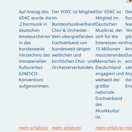
Auf Antrag des
Der VDKC ist Mitglied
Der VDKC ist
Der
VDKC wurde die
im
Mitglied im
Fuc
„Chormusik in
Bundesmusikverband
Deutschen
Nam
deutschen
Chor & Orchester -
Musikrat, der
"Am
Amateurchören"
dem übergreifenden
sich für die
gib
in das
Dachverband von
Interessen von
Fra
bundesweite
bundesweit tätigen
15 Millionen
Am
Verzeichnis des
weltlichen und
musizierenden
Das
immateriellen
kirchlichen Chor- und
Menschen in
ent
Kulturerbes
Orchesterverbänden.
Deutschland
zah
(UNESCO-
engagiert und
Ang
Konvention)
weltweit der
die
aufgenommen.
größte
Ens
nationale
Dachverband
der
Musikkultur
ist.
mehr erfahren
mehr erfahren
mehr erfahren
meh