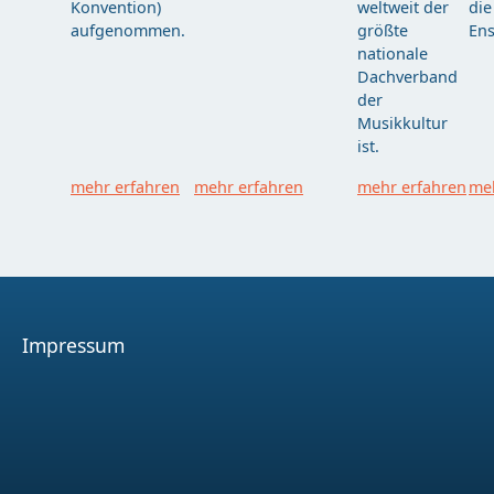
Konvention)
weltweit der
die
aufgenommen.
größte
Ens
nationale
Dachverband
der
Musikkultur
ist.
mehr erfahren
mehr erfahren
mehr erfahren
meh
Impressum
Facebook
Youtube
Instagram