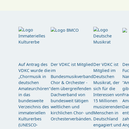
Auf Antrag des
Der VDKC ist Mitglied
Der VDKC ist
Der
VDKC wurde die
im
Mitglied im
Fuc
„Chormusik in
Bundesmusikverband
Deutschen
Nam
deutschen
Chor & Orchester -
Musikrat, der
"Am
Amateurchören"
dem übergreifenden
sich für die
gib
in das
Dachverband von
Interessen von
Fra
bundesweite
bundesweit tätigen
15 Millionen
Am
Verzeichnis des
weltlichen und
musizierenden
Das
immateriellen
kirchlichen Chor- und
Menschen in
ent
Kulturerbes
Orchesterverbänden.
Deutschland
zah
(UNESCO-
engagiert und
Ang