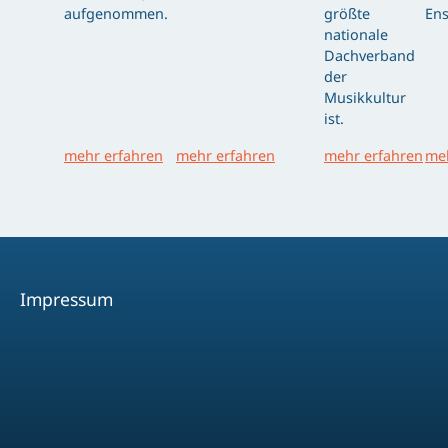
aufgenommen.
größte
Ens
nationale
Dachverband
der
Musikkultur
ist.
mehr erfahren
mehr erfahren
mehr erfahren
meh
Impressum
Facebook
Youtube
Instagram