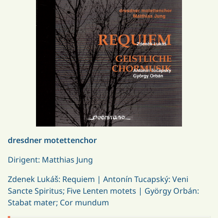
dresdner motettenchor
Dirigent: Matthias Jung
Zdenek Lukáš: Requiem | Antonín Tucapský: Veni
Sancte Spiritus; Five Lenten motets | György Orbán:
Stabat mater; Cor mundum