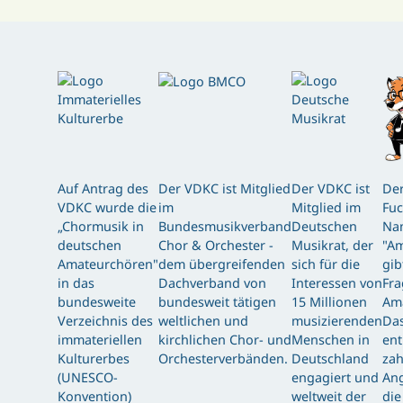
Auf Antrag des
Der VDKC ist Mitglied
Der VDKC ist
Der
VDKC wurde die
im
Mitglied im
Fuc
„Chormusik in
Bundesmusikverband
Deutschen
Nam
deutschen
Chor & Orchester -
Musikrat, der
"Am
Amateurchören"
dem übergreifenden
sich für die
gib
in das
Dachverband von
Interessen von
Fra
bundesweite
bundesweit tätigen
15 Millionen
Am
Verzeichnis des
weltlichen und
musizierenden
Das
immateriellen
kirchlichen Chor- und
Menschen in
ent
Kulturerbes
Orchesterverbänden.
Deutschland
zah
(UNESCO-
engagiert und
Ang
Konvention)
weltweit der
die