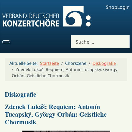
Shop
Login
Suchen
Aktuelle Seite:
Startseite
Chorszene
Diskografie
Zdenek Lukáš: Requiem; Antonín Tucapský, György
Orbán: Geistliche Chormusik
Diskografie
Zdenek Lukáš: Requiem; Antonín
Tucapský, György Orbán: Geistliche
Chormusik