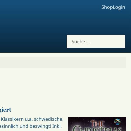
Shop
Login
Suchen
iert
Klassikern u.a. schwedische,
esinnlich und beswingt! Inkl.