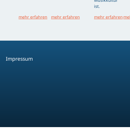
Musikkultur
ist.
mehr erfahren
mehr erfahren
mehr erfahren
meh
Impressum
Facebook
Youtube
Instagram
Spotify