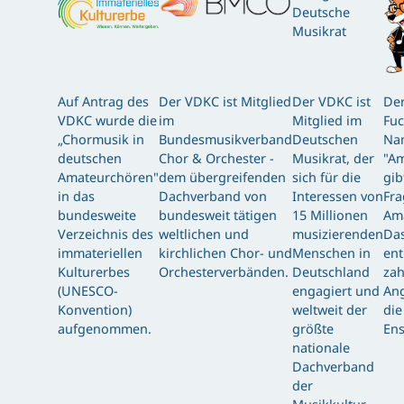
Auf Antrag des
Der VDKC ist Mitglied
Der VDKC ist
Der
VDKC wurde die
im
Mitglied im
Fuc
„Chormusik in
Bundesmusikverband
Deutschen
Nam
deutschen
Chor & Orchester -
Musikrat, der
"Am
Amateurchören"
dem übergreifenden
sich für die
gib
in das
Dachverband von
Interessen von
Fra
bundesweite
bundesweit tätigen
15 Millionen
Am
Verzeichnis des
weltlichen und
musizierenden
Das
immateriellen
kirchlichen Chor- und
Menschen in
ent
Kulturerbes
Orchesterverbänden.
Deutschland
zah
(UNESCO-
engagiert und
Ang
Konvention)
weltweit der
die
aufgenommen.
größte
Ens
nationale
Dachverband
der