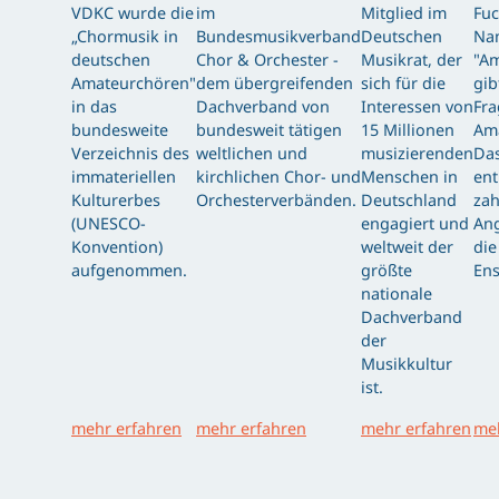
VDKC wurde die
im
Mitglied im
Fuc
„Chormusik in
Bundesmusikverband
Deutschen
Nam
deutschen
Chor & Orchester -
Musikrat, der
"Am
Amateurchören"
dem übergreifenden
sich für die
gib
in das
Dachverband von
Interessen von
Fra
bundesweite
bundesweit tätigen
15 Millionen
Am
Verzeichnis des
weltlichen und
musizierenden
Das
immateriellen
kirchlichen Chor- und
Menschen in
ent
Kulturerbes
Orchesterverbänden.
Deutschland
zah
(UNESCO-
engagiert und
Ang
Konvention)
weltweit der
die
aufgenommen.
größte
Ens
nationale
Dachverband
der
Musikkultur
ist.
mehr erfahren
mehr erfahren
mehr erfahren
meh