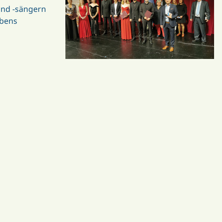
und -sängern
ebens