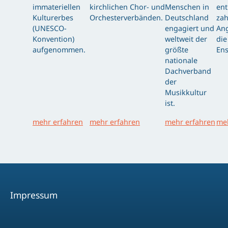
immateriellen
kirchlichen Chor- und
Menschen in
ent
Kulturerbes
Orchesterverbänden.
Deutschland
zah
(UNESCO-
engagiert und
Ang
Konvention)
weltweit der
die
aufgenommen.
größte
Ens
nationale
Dachverband
der
Musikkultur
ist.
mehr erfahren
mehr erfahren
mehr erfahren
meh
Impressum
Facebook