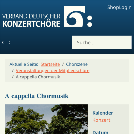
Shop
Login
Suchen
Aktuelle Seite:
Startseite
Chorszene
Veranstaltungen der Mitgliedschöre
A cappella Chormusik
A cappella Chormusik
Kalender
Konzert
Datum