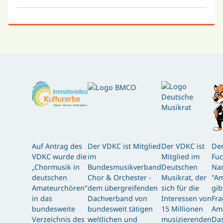
Auf Antrag des
Der VDKC ist Mitglied
Der VDKC ist
Der
VDKC wurde die
im
Mitglied im
Fuc
„Chormusik in
Bundesmusikverband
Deutschen
Nam
deutschen
Chor & Orchester -
Musikrat, der
"Am
Amateurchören"
dem übergreifenden
sich für die
gib
in das
Dachverband von
Interessen von
Fra
bundesweite
bundesweit tätigen
15 Millionen
Am
Verzeichnis des
weltlichen und
musizierenden
Das