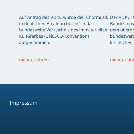
Auf Antrag des VDKC wurde die „Chormusik
Der VDKC is
in deutschen Amateurchören" in das
Bundesmusi
bundesweite Verzeichnis des immateriellen
dem übergr
Kulturerbes (UNESCO-Konvention)
bundesweit 
aufgenommen.
kirchlichen
mehr erfahren
mehr erfah
Impressum
Facebook
Youtube