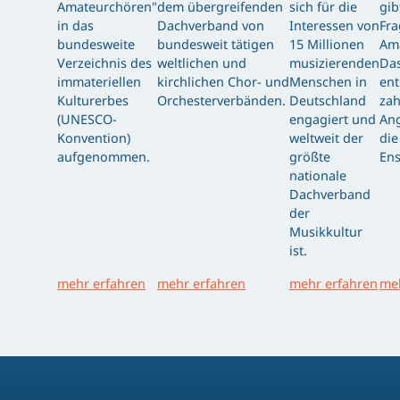
Amateurchören"
dem übergreifenden
sich für die
gib
in das
Dachverband von
Interessen von
Fra
bundesweite
bundesweit tätigen
15 Millionen
Am
Verzeichnis des
weltlichen und
musizierenden
Das
immateriellen
kirchlichen Chor- und
Menschen in
ent
Kulturerbes
Orchesterverbänden.
Deutschland
zah
(UNESCO-
engagiert und
Ang
Konvention)
weltweit der
die
aufgenommen.
größte
Ens
nationale
Dachverband
der
Musikkultur
ist.
mehr erfahren
mehr erfahren
mehr erfahren
meh