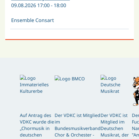
09.08.2026 17:00 - 18:00
Ensemble Consart
Auf Antrag des
Der VDKC ist Mitglied
Der VDKC ist
Der
VDKC wurde die
im
Mitglied im
Fuc
„Chormusik in
Bundesmusikverband
Deutschen
Nam
deutschen
Chor & Orchester -
Musikrat, der
"Am