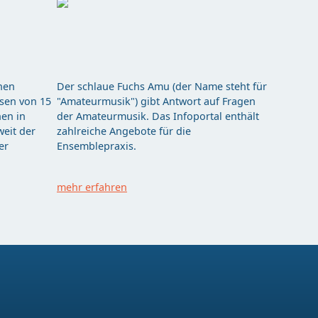
hen
Der schlaue Fuchs Amu (der Name steht für
ssen von 15
"Amateurmusik") gibt Antwort auf Fragen
en in
der Amateurmusik. Das Infoportal enthält
eit der
zahlreiche Angebote für die
er
Ensemblepraxis.
mehr erfahren