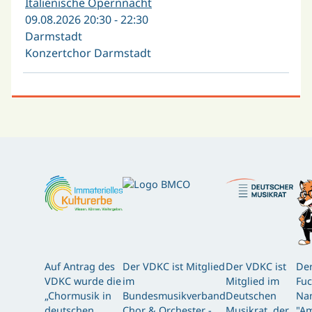
Italienische Opernnacht
09.08.2026 20:30 - 22:30
Darmstadt
Konzertchor Darmstadt
Auf Antrag des
Der VDKC ist Mitglied
Der VDKC ist
Der
VDKC wurde die
im
Mitglied im
Fuc
„Chormusik in
Bundesmusikverband
Deutschen
Nam
deutschen
Chor & Orchester -
Musikrat, der
"Am