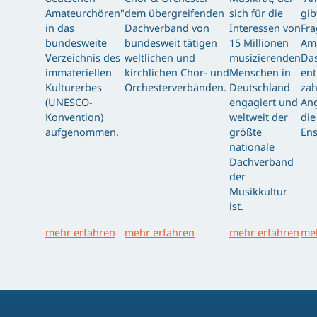
Amateurchören"
dem übergreifenden
sich für die
gib
in das
Dachverband von
Interessen von
Fra
bundesweite
bundesweit tätigen
15 Millionen
Am
Verzeichnis des
weltlichen und
musizierenden
Das
immateriellen
kirchlichen Chor- und
Menschen in
ent
Kulturerbes
Orchesterverbänden.
Deutschland
zah
(UNESCO-
engagiert und
Ang
Konvention)
weltweit der
die
aufgenommen.
größte
Ens
nationale
Dachverband
der
Musikkultur
ist.
mehr erfahren
mehr erfahren
mehr erfahren
meh