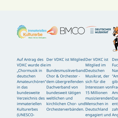
Auf Antrag des
Der VDKC ist Mitglied
Der VDKC ist
Der
VDKC wurde die
im
Mitglied im
Fuc
„Chormusik in
Bundesmusikverband
Deutschen
Nam
deutschen
Chor & Orchester -
Musikrat, der
"Am
Amateurchören"
dem übergreifenden
sich für die
gib
in das
Dachverband von
Interessen von
Fra
bundesweite
bundesweit tätigen
15 Millionen
Am
Verzeichnis des
weltlichen und
musizierenden
Das
immateriellen
kirchlichen Chor- und
Menschen in
ent
Kulturerbes
Orchesterverbänden.
Deutschland
zah
(UNESCO-
engagiert und
Ang