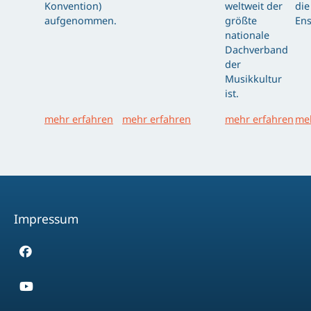
Konvention)
weltweit der
die
aufgenommen.
größte
Ens
nationale
Dachverband
der
Musikkultur
ist.
mehr erfahren
mehr erfahren
mehr erfahren
meh
Impressum
Facebook
Youtube