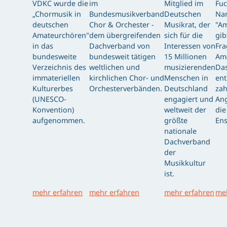
VDKC wurde die
im
Mitglied im
Fuc
„Chormusik in
Bundesmusikverband
Deutschen
Nam
deutschen
Chor & Orchester -
Musikrat, der
"Am
Amateurchören"
dem übergreifenden
sich für die
gib
in das
Dachverband von
Interessen von
Fra
bundesweite
bundesweit tätigen
15 Millionen
Am
Verzeichnis des
weltlichen und
musizierenden
Das
immateriellen
kirchlichen Chor- und
Menschen in
ent
Kulturerbes
Orchesterverbänden.
Deutschland
zah
(UNESCO-
engagiert und
Ang
Konvention)
weltweit der
die
aufgenommen.
größte
Ens
nationale
Dachverband
der
Musikkultur
ist.
mehr erfahren
mehr erfahren
mehr erfahren
meh