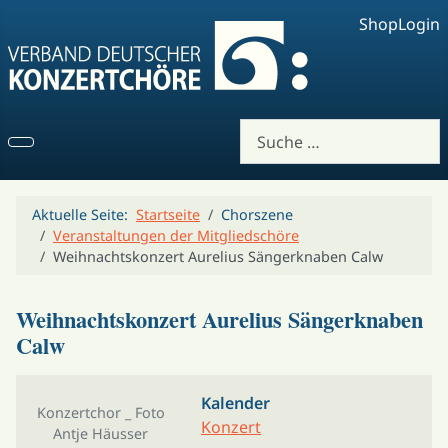
Shop
Login
Suchen
Aktuelle Seite:
Startseite
Chorszene
Veranstaltungen der Mitgliedschöre
Weihnachtskonzert Aurelius Sängerknaben Calw
Weihnachtskonzert Aurelius Sängerknaben
Calw
Kalender
Konzertchor _ Foto
Konzert
Antje Häusser