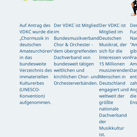
Auf Antrag des
Der VDKC ist Mitglied
Der VDKC ist
Der
VDKC wurde die
im
Mitglied im
Fuc
„Chormusik in
Bundesmusikverband
Deutschen
Nam
deutschen
Chor & Orchester -
Musikrat, der
"Am
Amateurchören"
dem übergreifenden
sich für die
gib
in das
Dachverband von
Interessen von
Fra
bundesweite
bundesweit tätigen
15 Millionen
Am
Verzeichnis des
weltlichen und
musizierenden
Das
immateriellen
kirchlichen Chor- und
Menschen in
ent
Kulturerbes
Orchesterverbänden.
Deutschland
zah
(UNESCO-
engagiert und
Ang
Konvention)
weltweit der
die
aufgenommen.
größte
Ens
nationale
Dachverband
der
Musikkultur
ist.