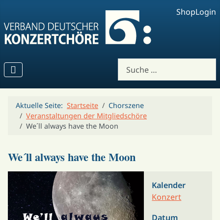
Shop
Login
Suchen
Aktuelle Seite:
Startseite
Chorszene
Veranstaltungen der Mitgliedschöre
We´ll always have the Moon
We´ll always have the Moon
Kalender
Konzert
Datum