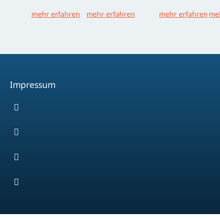
mehr erfahren
mehr erfahren
mehr erfahren
meh
Impressum
Facebook
Youtube
Instagram
Spotify