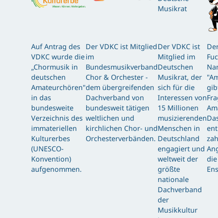
Auf Antrag des
Der VDKC ist Mitglied
Der VDKC ist
Der
VDKC wurde die
im
Mitglied im
Fuc
„Chormusik in
Bundesmusikverband
Deutschen
Nam
deutschen
Chor & Orchester -
Musikrat, der
"Am
Amateurchören"
dem übergreifenden
sich für die
gib
in das
Dachverband von
Interessen von
Fra
bundesweite
bundesweit tätigen
15 Millionen
Am
Verzeichnis des
weltlichen und
musizierenden
Das
immateriellen
kirchlichen Chor- und
Menschen in
ent
Kulturerbes
Orchesterverbänden.
Deutschland
zah
(UNESCO-
engagiert und
Ang
Konvention)
weltweit der
die
aufgenommen.
größte
Ens
nationale
Dachverband
der
Musikkultur