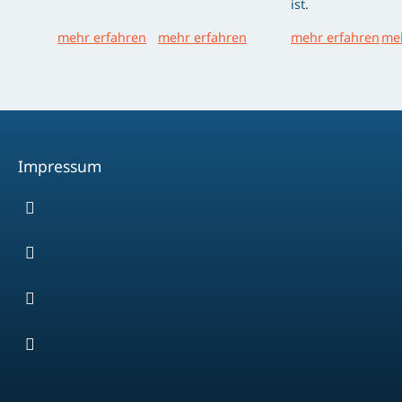
ist.
mehr erfahren
mehr erfahren
mehr erfahren
meh
Impressum
Facebook
Youtube
Instagram
Spotify