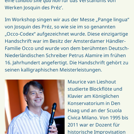
eine
conditio sine qua non
für das Verständnis von
Werken Josquin des Préz’.
Im Workshop singen wir aus der Messe „Pange lingua“
von Josquin des Préz, so wie sie im so genannten
„Occo-Codex“ aufgezeichnet wurde. Diese einzigartige
Handschrift war im Besitz der Amsterdamer Händler-
Familie Occo und wurde von dem berühmten Deutsch-
Niederländischen Schreiber Petrus Alamire im frühen
16. Jahrhundert angefertigt. Die Handschrift gehört zu
seinen kalligraphischen Meisterleistungen.
Maurice van Lieshout
studierte Blockflöte und
Klavier am Königlichen
Konservatorium in Den
Haag und an der Scuola
Civica Milano. Von 1995 bis
2011 war er Dozent für
historische Improvisation