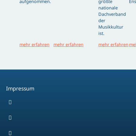
aufgenommen.
größte
Ens
nationale
Dachverband
der
Musikkultur
ist.
mehr erfahren
mehr erfahren
mehr erfahren
meh
Impressum
Facebook
Youtube
Instagram