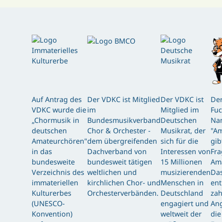
Auf Antrag des
Der VDKC ist Mitglied
Der VDKC ist
Der
VDKC wurde die
im
Mitglied im
Fuc
„Chormusik in
Bundesmusikverband
Deutschen
Nam
deutschen
Chor & Orchester -
Musikrat, der
"Am
Amateurchören"
dem übergreifenden
sich für die
gib
in das
Dachverband von
Interessen von
Fra
bundesweite
bundesweit tätigen
15 Millionen
Am
Verzeichnis des
weltlichen und
musizierenden
Das
immateriellen
kirchlichen Chor- und
Menschen in
ent
Kulturerbes
Orchesterverbänden.
Deutschland
zah
(UNESCO-
engagiert und
Ang
Konvention)
weltweit der
die