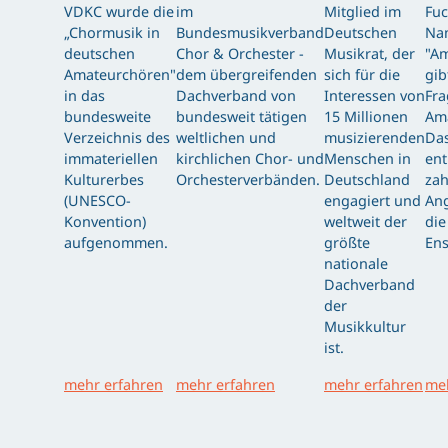
VDKC wurde die
im
Mitglied im
Fuc
„Chormusik in
Bundesmusikverband
Deutschen
Nam
deutschen
Chor & Orchester -
Musikrat, der
"Am
Amateurchören"
dem übergreifenden
sich für die
gib
in das
Dachverband von
Interessen von
Fra
bundesweite
bundesweit tätigen
15 Millionen
Am
Verzeichnis des
weltlichen und
musizierenden
Das
immateriellen
kirchlichen Chor- und
Menschen in
ent
Kulturerbes
Orchesterverbänden.
Deutschland
zah
(UNESCO-
engagiert und
Ang
Konvention)
weltweit der
die
aufgenommen.
größte
Ens
nationale
Dachverband
der
Musikkultur
ist.
mehr erfahren
mehr erfahren
mehr erfahren
meh