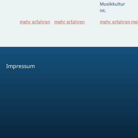
Musikkultur
ist.
mehr erfahren
mehr erfahren
mehr erfahren
meh
Impressum
Facebook
Youtube
Instagram
Spotify