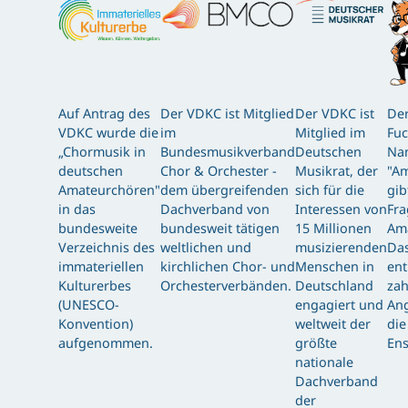
Auf Antrag des
Der VDKC ist Mitglied
Der VDKC ist
Der
VDKC wurde die
im
Mitglied im
Fuc
„Chormusik in
Bundesmusikverband
Deutschen
Nam
deutschen
Chor & Orchester -
Musikrat, der
"Am
Amateurchören"
dem übergreifenden
sich für die
gib
in das
Dachverband von
Interessen von
Fra
bundesweite
bundesweit tätigen
15 Millionen
Am
Verzeichnis des
weltlichen und
musizierenden
Das
immateriellen
kirchlichen Chor- und
Menschen in
ent
Kulturerbes
Orchesterverbänden.
Deutschland
zah
(UNESCO-
engagiert und
Ang
Konvention)
weltweit der
die
aufgenommen.
größte
Ens
nationale
Dachverband
der