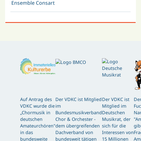
Ensemble Consart
Auf Antrag des
Der VDKC ist Mitglied
Der VDKC ist
Der
VDKC wurde die
im
Mitglied im
Fuc
„Chormusik in
Bundesmusikverband
Deutschen
Nam
deutschen
Chor & Orchester -
Musikrat, der
"Am
Amateurchören"
dem übergreifenden
sich für die
gib
in das
Dachverband von
Interessen von
Fra
bundesweite
bundesweit tätigen
15 Millionen
Am