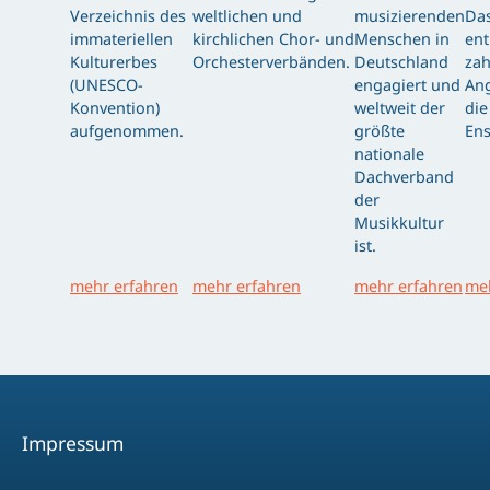
Verzeichnis des
weltlichen und
musizierenden
Das
immateriellen
kirchlichen Chor- und
Menschen in
ent
Kulturerbes
Orchesterverbänden.
Deutschland
zah
(UNESCO-
engagiert und
Ang
Konvention)
weltweit der
die
aufgenommen.
größte
Ens
nationale
Dachverband
der
Musikkultur
ist.
mehr erfahren
mehr erfahren
mehr erfahren
meh
Impressum
Facebook