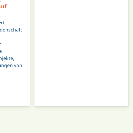
auf
ert
idenschaft
r
e
ojekte,
tungen von