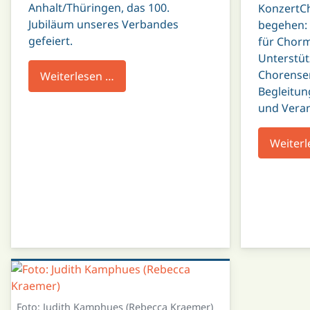
Anhalt/Thüringen, das 100.
KonzertCh
Jubiläum unseres Verbandes
begehen: 
gefeiert.
für Chorm
Unterstüt
Chorensem
Weiterlesen …
Begleitun
und Veran
Weiterl
Foto: Judith Kamphues (Rebecca Kraemer)