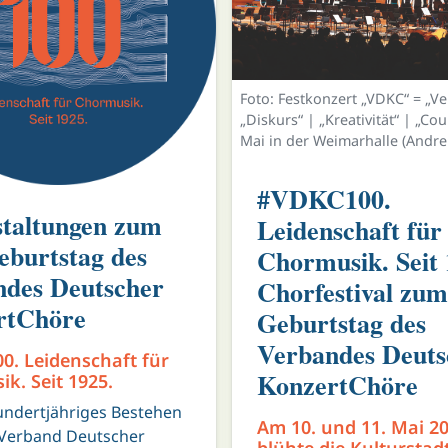
Foto: Festkonzert „VDKC“ = „Ve
„Diskurs“ | „Kreativität“ | „Co
Mai in der Weimarhalle (Andre
#VDKC100.
taltungen zum
Leidenschaft für
eburtstag des
Chormusik. Seit 
ndes Deutscher
Chorfestival zum
rtChöre
Geburtstag des
Verbandes Deuts
0. Leidenschaft für
KonzertChöre
k. Seit 1925.
undertjähriges Bestehen
Am 10. und 11. Mai 2
 Verband Deutscher
blühte die Kulturstad