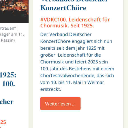
KonzertChöre
#VDKC100. Leidenschaft für
Chormusik. Seit 1925.
rtrauen“ |
Der Verband Deutscher
urage“ am 11.
 Passin)
KonzertChöre engagiert sich nun
bereits seit dem Jahr 1925 mit
großer Leidenschaft für die
Chormusik und feiert 2025 sein
100. Jahr des Bestehens mit einem
1925:
Chorfestivalwochenende, das sich
 100.
vom 10. bis 11. Mai in Weimar
erstreckt.
cher
Weiterlesen …
025
t