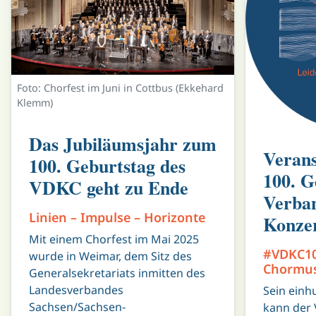
Foto: Chorfest im Juni in Cottbus (Ekkehard
Klemm)
Das Jubiläumsjahr zum
Verans
100. Geburtstag des
100. G
VDKC geht zu Ende
Verba
Linien – Impulse – Horizonte
Konze
Mit einem Chorfest im Mai 2025
#VDKC10
wurde in Weimar, dem Sitz des
Chormusi
Generalsekretariats inmitten des
Landesverbandes
Sein einh
Sachsen/Sachsen-
kann der