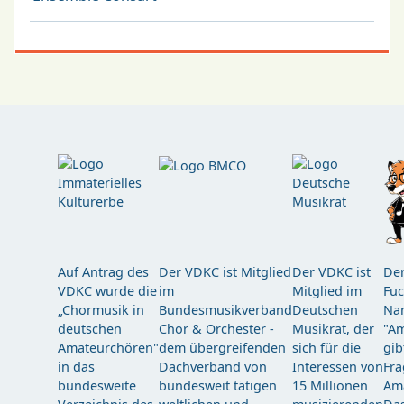
Auf Antrag des
Der VDKC ist Mitglied
Der VDKC ist
Der
VDKC wurde die
im
Mitglied im
Fuc
„Chormusik in
Bundesmusikverband
Deutschen
Nam
deutschen
Chor & Orchester -
Musikrat, der
"Am
Amateurchören"
dem übergreifenden
sich für die
gib
in das
Dachverband von
Interessen von
Fra
bundesweite
bundesweit tätigen
15 Millionen
Am