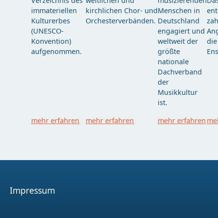
Verzeichnis des
weltlichen und
musizierenden
Das
immateriellen
kirchlichen Chor- und
Menschen in
ent
Kulturerbes
Orchesterverbänden.
Deutschland
zah
(UNESCO-
engagiert und
Ang
Konvention)
weltweit der
die
aufgenommen.
größte
Ens
nationale
Dachverband
der
Musikkultur
ist.
mehr erfahren
mehr erfahren
mehr erfahren
meh
Impressum
Facebook