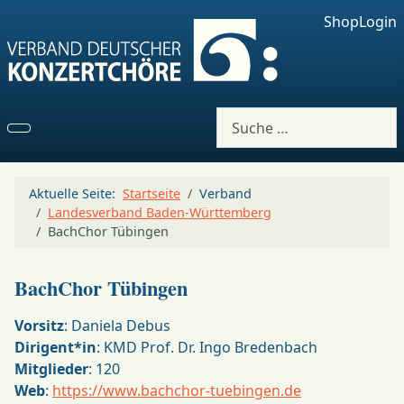
Shop
Login
Suchen
Aktuelle Seite:
Startseite
Verband
Landesverband Baden-Württemberg
BachChor Tübingen
BachChor Tübingen
Vorsitz
: Daniela Debus
Dirigent*in
: KMD Prof. Dr. Ingo Bredenbach
Mitglieder
: 120
Web
:
https://www.bachchor-tuebingen.de