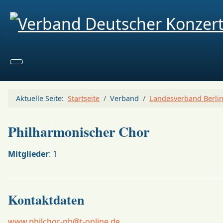
Aktuelle Seite:
Startseite
Verband
Landesverband Berl
Philharmonischer Chor
Mitglieder
: 1
Kontaktdaten
www.philchor-nb@t-online.de