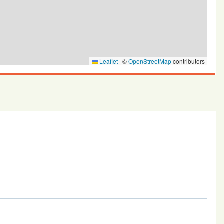
Leaflet
|
©
OpenStreetMap
contributors