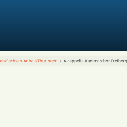
en/Sachsen-Anhalt/Thüringen
A-cappella-Kammerchor Freiber