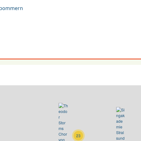
orpommern
23