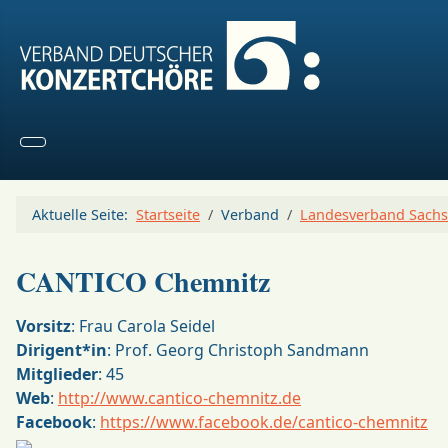
Aktuelle Seite:
Startseite
Verband
Landesverband Sachs
CANTICO Chemnitz
Vorsitz
: Frau Carola Seidel
Dirigent*in
: Prof. Georg Christoph Sandmann
Mitglieder
: 45
Web
:
http://www.cantico-chemnitz.de
Facebook
:
https://www.facebook.de/cantico-chemnitz