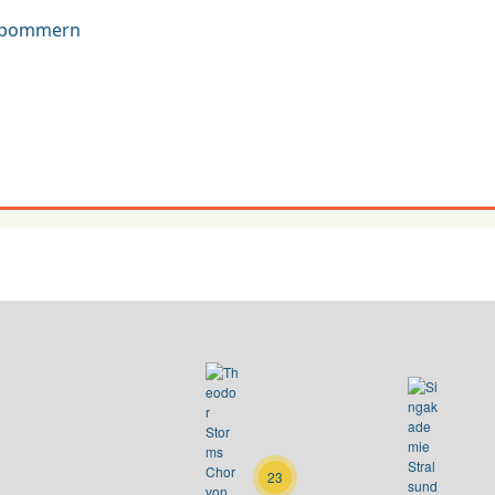
orpommern
23