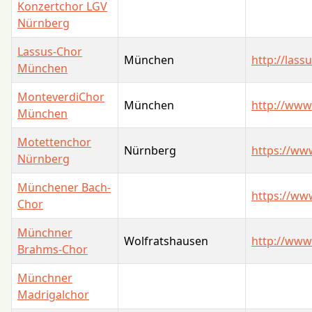
Konzertchor LGV
Nürnberg
Lassus-Chor
München
http://lass
München
MonteverdiChor
München
http://www
München
Motettenchor
Nürnberg
https://ww
Nürnberg
Münchener Bach-
https://ww
Chor
Münchner
Wolfratshausen
http://www
Brahms-Chor
Münchner
Madrigalchor