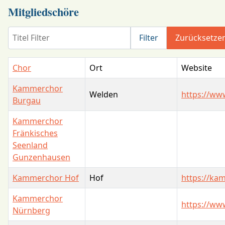
Mitgliedschöre
Titel Filter
Filter
Zurücksetze
Chor
Ort
Website
Kammerchor
Welden
https://ww
Burgau
Kammerchor
Fränkisches
Seenland
Gunzenhausen
Kammerchor Hof
Hof
https://ka
Kammerchor
https://w
Nürnberg