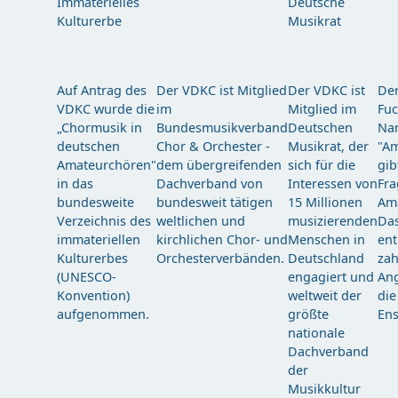
Auf Antrag des
Der VDKC ist Mitglied
Der VDKC ist
Der
VDKC wurde die
im
Mitglied im
Fuc
„Chormusik in
Bundesmusikverband
Deutschen
Nam
deutschen
Chor & Orchester -
Musikrat, der
"Am
Amateurchören"
dem übergreifenden
sich für die
gib
in das
Dachverband von
Interessen von
Fra
bundesweite
bundesweit tätigen
15 Millionen
Am
Verzeichnis des
weltlichen und
musizierenden
Das
immateriellen
kirchlichen Chor- und
Menschen in
ent
Kulturerbes
Orchesterverbänden.
Deutschland
zah
(UNESCO-
engagiert und
Ang
Konvention)
weltweit der
die
aufgenommen.
größte
Ens
nationale
Dachverband
der
Musikkultur