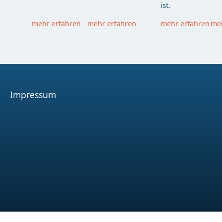
ist.
mehr erfahren
mehr erfahren
mehr erfahren
meh
Impressum
Facebook
Youtube
Instagram
Spotify