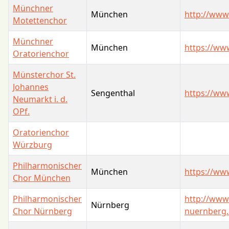
Münchner
München
http://www
Motettenchor
Münchner
München
https://ww
Oratorienchor
Münsterchor St.
Johannes
Sengenthal
https://ww
Neumarkt i. d.
OPf.
Oratorienchor
Würzburg
Philharmonischer
München
https://www
Chor München
Philharmonischer
http://www
Nürnberg
Chor Nürnberg
nuernberg