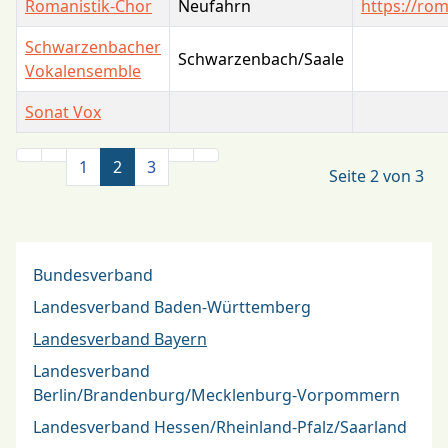
Romanistik-Chor
Neufahrn
https://rom
Schwarzenbacher
Schwarzenbach/Saale
Vokalensemble
Sonat Vox
Kontakte,
1
2
3
Seite 2 von 3
Bundesverband
Landesverband Baden-Württemberg
Landesverband Bayern
Landesverband
Berlin/Brandenburg/Mecklenburg-Vorpommern
Landesverband Hessen/Rheinland-Pfalz/Saarland