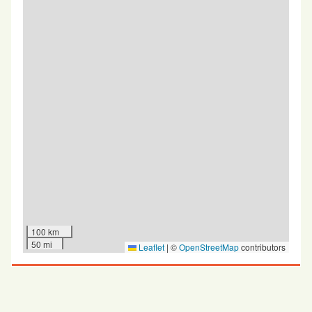
100 km
50 mi
Leaflet
|
©
OpenStreetMap
contributors